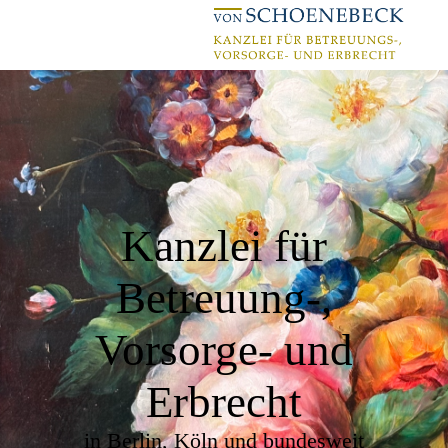
Kanzlei für
Betreuung-,
Vorsorge- und
Erbrecht
in Berlin, Köln und bundesweit